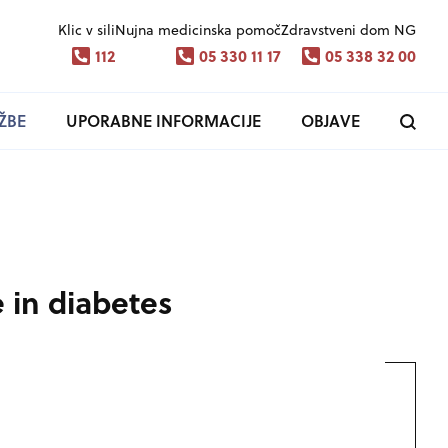
Klic v sili
Nujna medicinska pomoč
Zdravstveni dom NG
112
05 330 11 17
05 338 32 00
ŽBE
UPORABNE INFORMACIJE
OBJAVE
 in diabetes