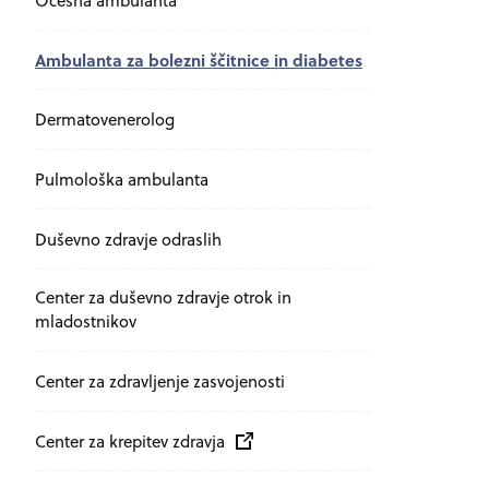
Očesna ambulanta
Ambulanta za bolezni ščitnice in diabetes
Dermatovenerolog
Pulmološka ambulanta
Duševno zdravje odraslih
Center za duševno zdravje otrok in
mladostnikov
Center za zdravljenje zasvojenosti
Zunanja povezava na
odpira se v novem oknu
Center za krepitev zdravja