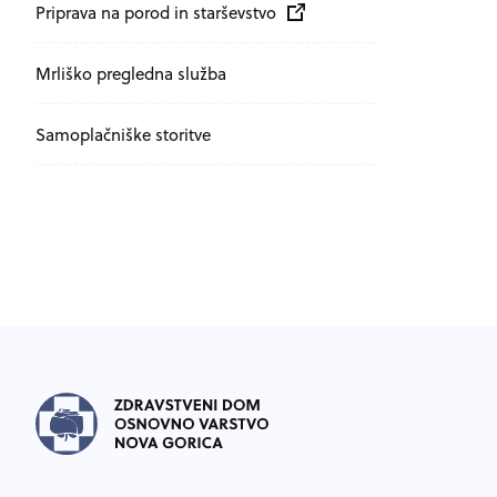
Zunanja povezava na
odpira se v novem oknu
Priprava na porod in starševstvo
Mrliško pregledna služba
Samoplačniške storitve
Noga strani