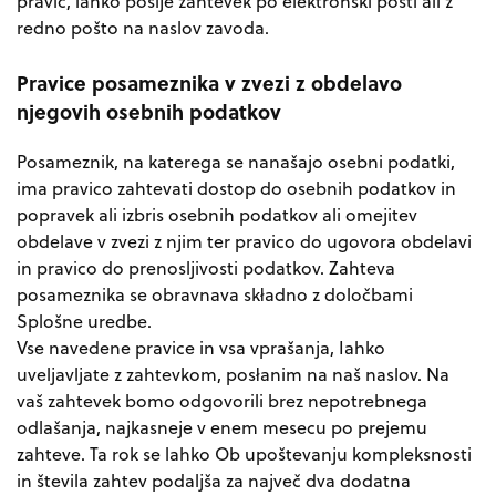
pravic, lahko pošlje zahtevek po elektronski pošti ali z
redno pošto na naslov zavoda.
Pravice posameznika v zvezi z obdelavo
njegovih osebnih podatkov
Posameznik, na katerega se nanašajo osebni podatki,
ima pravico zahtevati dostop do osebnih podatkov in
popravek ali izbris osebnih podatkov ali omejitev
obdelave v zvezi z njim ter pravico do ugovora obdelavi
in pravico do prenosljivosti podatkov. Zahteva
posameznika se obravnava składno z določbami
Splošne uredbe.
Vse navedene pravice in vsa vprašanja, Iahko
uveljavljate z zahtevkom, posłanim na naš naslov. Na
vaš zahtevek bomo odgovorili brez nepotrebnega
odlašanja, najkasneje v enem mesecu po prejemu
zahteve. Ta rok se lahko Ob upoštevanju kompleksnosti
in števila zahtev podaljša za največ dva dodatna