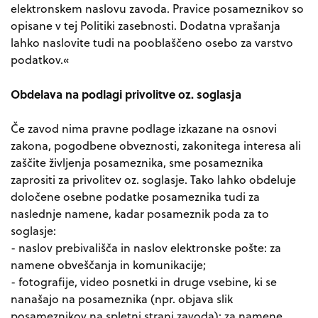
elektronskem naslovu zavoda. Pravice posameznikov so
opisane v tej Politiki zasebnosti. Dodatna vprašanja
lahko naslovite tudi na pooblaščeno osebo za varstvo
podatkov.«
Obdelava na podlagi privolitve oz. soglasja
Če zavod nima pravne podlage izkazane na osnovi
zakona, pogodbene obveznosti, zakonitega interesa ali
zaščite življenja posameznika, sme posameznika
zaprositi za privolitev oz. soglasje. Tako lahko obdeluje
določene osebne podatke posameznika tudi za
naslednje namene, kadar posameznik poda za to
soglasje:
- naslov prebivališča in naslov elektronske pošte: za
namene obveščanja in komunikacije;
- fotografije, video posnetki in druge vsebine, ki se
nanašajo na posameznika (npr. objava slik
posameznikov na spletni strani zavoda): za namene