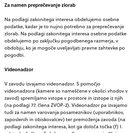
Za namen preprečevanje zlorab
Na podlagi zakonitega interesa obdelujemo osebne
podatke, kadar je to nujno potrebno za preprečevanje
zlorab. Na podlagi zakonitega interesa osebne podatke
obdelujemo po zaključku pogodbenega razmerja, v
obdobju, ko je mogoče uveljavljati pravne zahtevke po
pogodbi.
Videonadzor
V zavodu izvajamo videonadzor. S pomočjo
videonadzora (kamere so nameščene v okolici vhodov v
zavod) spremljamo vstope v prostore in izstope iz njih
(na podlagi 77. člena ZVOP-2). Videonadzor pa izvajamo
tudi za namen varovanja posameznikov (uporabnikov,
zaposlenih in obiskovalcev) ter premoženja zavoda (na
podlagi zakonitega interesa, kot ga določa točka (f) 1.