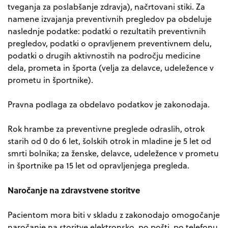
tveganja za poslabšanje zdravja), načrtovani stiki. Za
namene izvajanja preventivnih pregledov pa obdeluje
naslednje podatke: podatki o rezultatih preventivnih
pregledov, podatki o opravljenem preventivnem delu,
podatki o drugih aktivnostih na področju medicine
dela, prometa in športa (velja za delavce, udeležence v
prometu in športnike).
Pravna podlaga za obdelavo podatkov je zakonodaja.
Rok hrambe za preventivne preglede odraslih, otrok
starih od 0 do 6 let, šolskih otrok in mladine je 5 let od
smrti bolnika; za ženske, delavce, udeležence v prometu
in športnike pa 15 let od opravljenjega pregleda.
Naročanje na zdravstvene storitve
Pacientom mora biti v skladu z zakonodajo omogočanje
naročanje na storitve elektronsko, po pošti, po telefonu