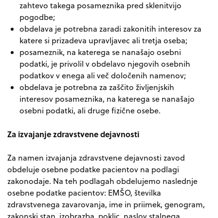
zahtevo takega posameznika pred sklenitvijo
pogodbe;
obdelava je potrebna zaradi
zakonitih interesov
za
katere si prizadeva upravljavec ali tretja oseba;
posameznik, na katerega se nanašajo osebni
podatki, je
privolil
v obdelavo
njegovih osebnih
podatkov v enega ali več določenih namenov;
obdelava je potrebna za
zaščito življenjskih
interesov
posameznika
, na katerega se nanašajo
osebni podatki, ali druge fizične osebe.
Za izvajanje zdravstvene dejavnosti
Za namen izvajanja zdravstvene dejavnosti zavod
obdeluje osebne podatke pacientov na podlagi
zakonodaje. Na teh podlagah obdelujemo naslednje
osebne podatke pacientov: EMŠO, številka
zdravstvenega zavarovanja, ime in priimek, genogram,
zakonski stan, izobrazba, poklic, naslov stalnega