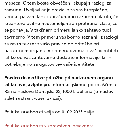
meseca. O tem boste obveščeni, skupaj z razlogi za
zamudo. Uveljavljanje pravic je za vas brezplačno,
vendar pa vam lahko zaračunamo razumno plačilo, če
je zahteva očitno neutemeljena ali pretirana, zlasti, če
se ponavlja. V takšnem primeru lahko zahtevo tudi
zavrnemo. V tem primeru vas borno seznanili z razlogi
za zavrnitev ter z vašo pravico do pritožbe pri
nadzornem organu. V primeru dvoma o vaši identiteti
lahko od vas zahtevamo dodatne informacije, ki jih
potrebujemo za ugotovitev vaše identitete.
Pravico do vložitve pritožbe pri nadzornem organu
lahko uveljavljate pri:
Informacijskemu pooblaščencu
RS na naslovu Dunajska 22, 1000 Ljubljana (e-naslov:
spletna stran: www.ip-rs.si).
Politika zasebnosti velja od 01.02.2025 dalje.
Politika zasebnosti v zdravstveni dejavnosti