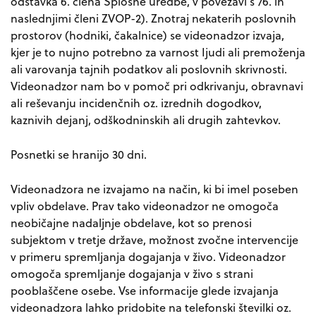
odstavka 6. člena Splošne uredbe, v povezavi s 76. in
naslednjimi členi ZVOP-2). Znotraj nekaterih poslovnih
prostorov (hodniki, čakalnice) se videonadzor izvaja,
kjer je to nujno potrebno za varnost Ijudi ali premoženja
ali varovanja tajnih podatkov ali poslovnih skrivnosti.
Videonadzor nam bo v pomoč pri odkrivanju, obravnavi
ali reševanju incidenčnih oz. izrednih dogodkov,
kaznivih dejanj, odškodninskih ali drugih zahtevkov.
Posnetki se hranijo 30 dni.
Videonadzora ne izvajamo na način, ki bi imel poseben
vpliv obdelave. Prav tako videonadzor ne omogoča
neobičajne nadaljnje obdelave, kot so prenosi
subjektom v tretje države, možnost zvočne intervencije
v primeru spremljanja dogajanja v živo. Videonadzor
omogoča spremljanje dogajanja v živo s strani
pooblaščene osebe. Vse informacije glede izvajanja
videonadzora lahko pridobite na telefonski številki oz.