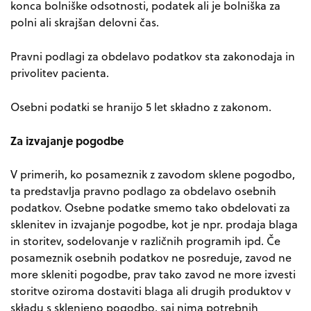
konca bolniške odsotnosti, podatek ali je bolniška za
polni ali skrajšan delovni čas.
Pravni podlagi za obdelavo podatkov sta zakonodaja in
privolitev pacienta.
Osebni podatki se hranijo 5 let składno z zakonom.
Za izvajanje pogodbe
V primerih, ko posameznik z zavodom sklene pogodbo,
ta predstavlja pravno podlago za obdelavo osebnih
podatkov. Osebne podatke smemo tako obdelovati za
sklenitev in izvajanje pogodbe, kot je npr. prodaja blaga
in storitev, sodelovanje v različnih programih ipd. Če
posameznik osebnih podatkov ne posreduje, zavod ne
more skleniti pogodbe, prav tako zavod ne more izvesti
storitve oziroma dostaviti blaga ali drugih produktov v
składu s sklenjeno pogodbo, saj nima potrebnih