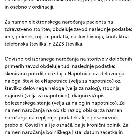
in osebno v ordinaciji.
Za namen elektronskega naročanja pacienta na
zdravstveno storitev, obdeluje zavod naslednje podatke:
ime, priimek, rojstni podatki, naslov bivanja, kontaktna
telefonska številka in ZZZS številka.
Odvisno od izbranega naročanja na storitve v določenih
primerih zavod obdeluje tudi naslednje podatke:
skenirano potrdilo o izdaji eNapotnice oz. delovnega
naloga, številka eNapotnice (velja za napotnico) oz.
številko delovnega naloga (velja za nalog), stopnja
nujnosti (velja za napotnico), diagnoza/opis
bolezenskega stanja (velja za nalog in napotnico). Za
namen naročanja na obisk: razlog obiska; za namen
naročanja na cepljenje: podatek ali je posameznik
prebolel Covid in ali je označil, da je kronični bolnik. Za
namen naročanja bolniškega lista: datum začetka in