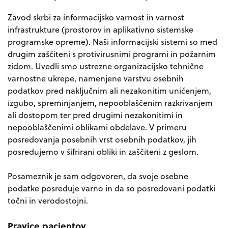
Zavod skrbi za informacijsko varnost in varnost
infrastrukture (prostorov in aplikativno sistemske
programske opreme). Naši informacijski sistemi so med
drugim zaščiteni s protivirusnimi programi in požarnim
zidom. Uvedli smo ustrezne organizacijsko tehnične
varnostne ukrepe, namenjene varstvu osebnih
podatkov pred naključnim ali nezakonitim uničenjem,
izgubo, spreminjanjem, nepooblaščenim razkrivanjem
ali dostopom ter pred drugimi nezakonitimi in
nepooblaščenimi oblikami obdelave. V primeru
posredovanja posebnih vrst osebnih podatkov, jih
posredujemo v šifrirani obliki in zaščiteni z geslom.
Posameznik je sam odgovoren, da svoje osebne
podatke posreduje varno in da so posredovani podatki
točni in verodostojni.
Pravice pacientov