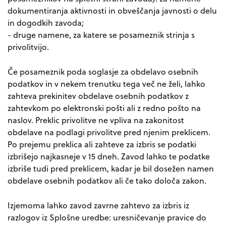
dokumentiranja aktivnosti in obveščanja javnosti o delu
in dogodkih zavoda;
- druge namene, za katere se posameznik strinja s
privolitvijo.
Če posameznik poda soglasje za obdelavo osebnih
podatkov in v nekem trenutku tega več ne želi, lahko
zahteva prekinitev obdelave osebnih podatkov z
zahtevkom po elektronski pošti ali z redno pošto na
naslov. Preklic privolitve ne vpliva na zakonitost
obdelave na podlagi privolitve pred njenim preklicem.
Po prejemu preklica ali zahteve za izbris se podatki
izbrišejo najkasneje v 15 dneh. Zavod lahko te podatke
izbriše tudi pred preklicem, kadar je bil dosežen namen
obdelave osebnih podatkov ali če tako določa zakon.
Izjemoma lahko zavod zavrne zahtevo za izbris iz
razlogov iz Splošne uredbe: uresničevanje pravice do