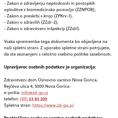
- Zakon o zdravljenju neplodnosti in postopkih
oploditve z biomedicinsko pomočjo (ZZNPOB),
- Zakon o preskrbi s krvjo (ZPKrv-1),
- Zakon o zdravilih (ZZdr-2),
- Zakon o zdravstveni inšpekciji (ZZdrl).
Vsaka sprememba tega dokumenta bo objavljena na
naši spletni strani. Z uporabo spletne strani potrjujete,
da ste seznanjeni s celotno vsebino politike zasebnosti.
Upravljavec osebnih podatkov je organizacija:
Zdravstveni dom Osnovno varstvo Nova Gorica,
Rejčeva ulica 4, 5000 Nova Gorica
e-pošta:
33 83 200
telefon:
(05)
Spletna stran:
https://www.zd-go.si/
Pooblaščena oseba za varstvo osebnih podatkov: