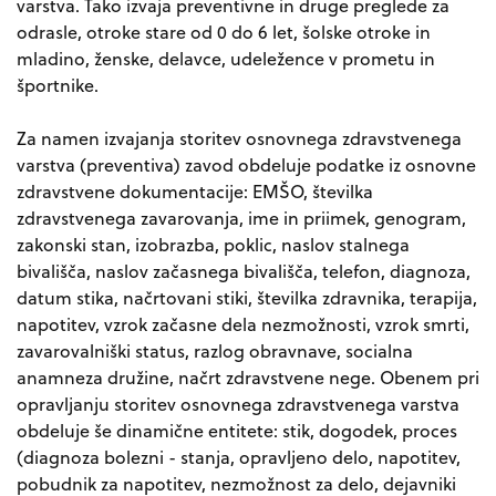
varstva. Tako izvaja preventivne in druge preglede za
odrasle, otroke stare od 0 do 6 let, šolske otroke in
mladino, ženske, delavce, udeležence v prometu in
športnike.
Za namen izvajanja storitev osnovnega zdravstvenega
varstva (preventiva) zavod obdeluje podatke iz osnovne
zdravstvene dokumentacije: EMŠO, številka
zdravstvenega zavarovanja, ime in priimek, genogram,
zakonski stan, izobrazba, poklic, naslov stalnega
bivališča, naslov začasnega bivališča, telefon, diagnoza,
datum stika, načrtovani stiki, številka zdravnika, terapija,
napotitev, vzrok začasne dela nezmožnosti, vzrok smrti,
zavarovalniški status, razlog obravnave, socialna
anamneza družine, načrt zdravstvene nege. Obenem pri
opravljanju storitev osnovnega zdravstvenega varstva
obdeluje še dinamične entitete: stik, dogodek, proces
(diagnoza bolezni - stanja, opravljeno delo, napotitev,
pobudnik za napotitev, nezmožnost za delo, dejavniki