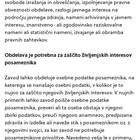
svobode izražanja in obveščanja, izpolnjevanje pravne
obveznosti obdelave, razlogi javnega interesa na
področju javnega zdravja, nameni arhiviranja v javnem
interesu, znanstveno- ali zgodovinsko raziskovalne
nameni ali statistični nameni, izvajanje ali obramba
pravnih zahtevkov.
Obdelava je potrebna za zaščito življenjskih interesov
posameznika
Zavod lahko obdeluje osebne podatke posameznika, na
katerega se nanašajo osebni podatki, v kolikor je to
nujno za zaščito njegovih življenjskih interesov. V nujnih
primerih lahko zavod poišče osebne podatke
posameznika, preveri ali ta oseba obstaja v njegovi
zbirki podatkov, preuči njegovo anamnezo, predpisana
zdravila in izdelke ali naveže stik s posameznikom oz. z
njegovimi svojci, za kar zavod ne potrebuje
posameznikove privolitve. Navedeno velja le v primeru,