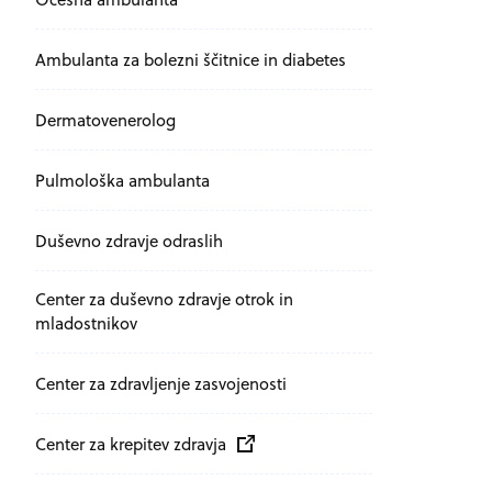
Ambulanta za bolezni ščitnice in diabetes
Dermatovenerolog
Pulmološka ambulanta
Duševno zdravje odraslih
Center za duševno zdravje otrok in
mladostnikov
Center za zdravljenje zasvojenosti
Zunanja povezava na
odpira se v novem oknu
Center za krepitev zdravja