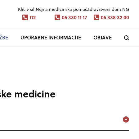
Klic v sili
Nujna medicinska pomoč
Zdravstveni dom NG
112
05 330 11 17
05 338 32 00
ŽBE
UPORABNE INFORMACIJE
OBJAVE
ske medicine