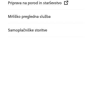
Zunanja povezava na
odpira se v novem oknu
Priprava na porod in starševstvo
Mrliško pregledna služba
Samoplačniške storitve