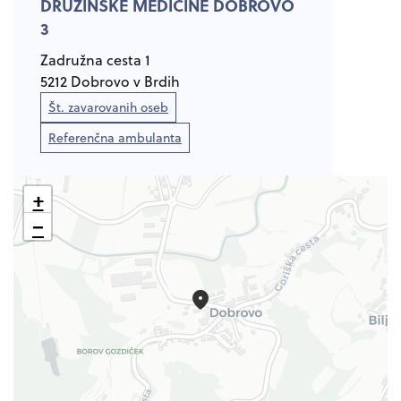
DRUŽINSKE MEDICINE DOBROVO
3
Zadružna cesta 1
5212 Dobrovo v Brdih
Št. zavarovanih oseb
Datoteko tipa pdf
odpira se v novem oknu
Referenčna ambulanta
+
−