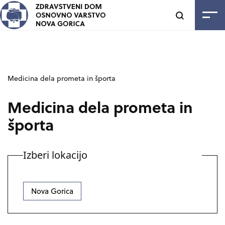
SKOČI NA VSEBINO
Odpri
Medicina dela prometa in športa
Medicina dela prometa in
športa
Izberi lokacijo
Nova Gorica