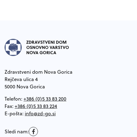
Noga strani
Zdravstveni dom Nova Gorica
Rejčeva ulica 4
5000 Nova Gorica
Telefon:
+386 (0)5 33 83 200
Fax:
+386 (0)5 33 83 224
E-pošta:
Sledi nam: