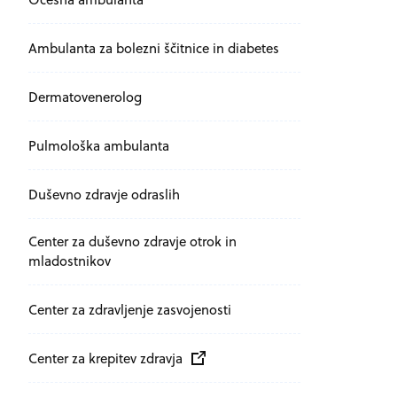
Ambulanta za bolezni ščitnice in diabetes
Dermatovenerolog
Pulmološka ambulanta
Duševno zdravje odraslih
Center za duševno zdravje otrok in
mladostnikov
Center za zdravljenje zasvojenosti
Zunanja povezava na
odpira se v novem oknu
Center za krepitev zdravja