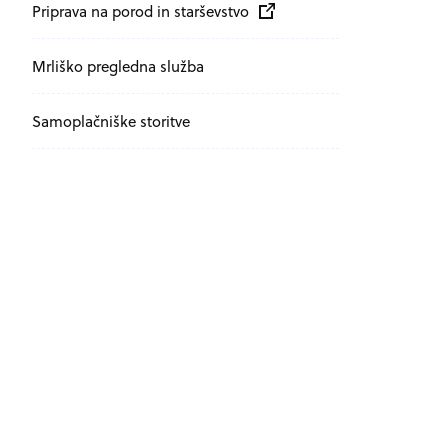
Zunanja povezava na
odpira se v novem oknu
Priprava na porod in starševstvo
Mrliško pregledna služba
Samoplačniške storitve