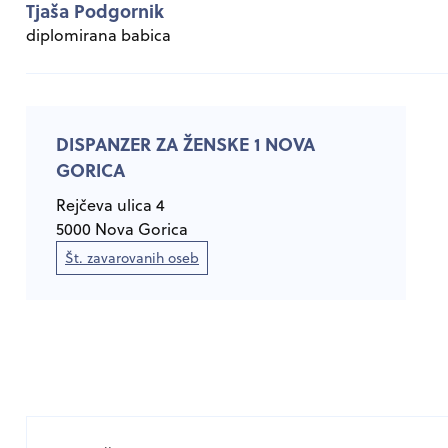
Tjaša Podgornik
diplomirana babica
DISPANZER ZA ŽENSKE 1 NOVA
GORICA
Rejčeva ulica 4
5000 Nova Gorica
Št. zavarovanih oseb
Datoteko tipa pdf
odpira se v novem oknu