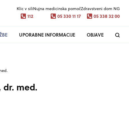
Klic v sili
Nujna medicinska pomoč
Zdravstveni dom NG
112
05 330 11 17
05 338 32 00
ŽBE
UPORABNE INFORMACIJE
OBJAVE
 med.
, dr. med.