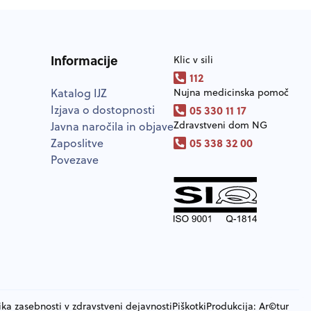
Informacije
Klic v sili
112
Katalog IJZ
Nujna medicinska pomoč
Izjava o dostopnosti
05 330 11 17
Zdravstveni dom NG
Javna naročila in objave
05 338 32 00
Zaposlitve
Povezave
tika zasebnosti v zdravstveni dejavnosti
Piškotki
Produkcija:
Ar©tur