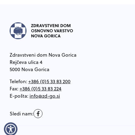
Noga strani
Zdravstveni dom Nova Gorica
Rejčeva ulica 4
5000 Nova Gorica
Telefon:
+386 (0)5 33 83 200
Fax:
+386 (0)5 33 83 224
E-pošta:
Sledi nam: