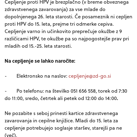
Cepljenje proti HPV je brezplačno (v breme obveznega
zdravstvenega zavarovanja) za vse mlade do
dopolnjenega 26. leta starosti. Če posameznik ni cepljen
proti HPV do 15. leta, prejme tri odmerke cepiva.
Cepljenje varno in učinkovito preprečuje okužbe z 9
različicami HPV, te okužbe pa so najpogostejše prav pri
mladih od 15.-25. leta starosti.
Na cepljenje se lahko naročite:
- Elektronsko na naslov:
- Po telefonu: na številko 051 656 558, torek od 7:30
.
do 11:00, sredo, četrtek ali petek od 12:00 do 14:00
Ne pozabite s seboj prinesti kartice zdravstvenega
zavarovanja in cepilne knjižice. Mladi do 15. leta za
cepljenje potrebujejo soglasje staršev, starejši pa ne
(več).