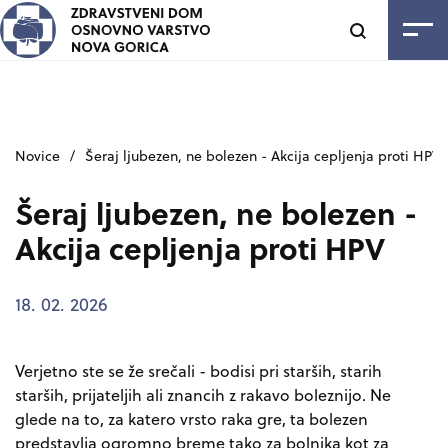
SKOČI NA VSEBINO
Odpri
Novice
/
Šeraj ljubezen, ne bolezen - Akcija cepljenja proti HPV
Šeraj ljubezen, ne bolezen -
Akcija cepljenja proti HPV
18. 02. 2026
Verjetno ste se že srečali - bodisi pri starših, starih
starših, prijateljih ali znancih z rakavo boleznijo. Ne
glede na to, za katero vrsto raka gre, ta bolezen
predstavlja ogromno breme tako za bolnika kot za